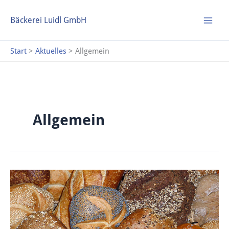
Zum
S
Inhalt
Bäckerei Luidl GmbH
u
springen
c
Start
Aktuelles
Allgemein
h
e
n
Allgemein
Für
die
Grillzeit