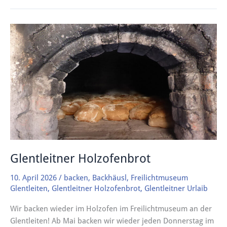
Glentleitner
Holzofenbrot
Glentleitner Holzofenbrot
10. April 2026
/
backen
,
Backhäusl
,
Freilichtmuseum
Glentleiten
,
Glentleitner Holzofenbrot
,
Glentleitner Urlaib
Wir backen wieder im Holzofen im Freilichtmuseum an der
Glentleiten! Ab Mai backen wir wieder jeden Donnerstag im