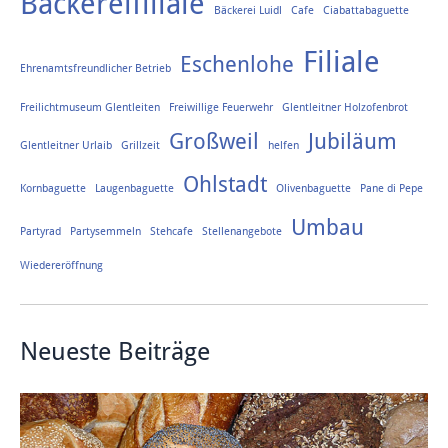
Bäckereifiliale
Bäckerei Luidl
Cafe
Ciabattabaguette
Filiale
Eschenlohe
Ehrenamtsfreundlicher Betrieb
Freilichtmuseum Glentleiten
Freiwillige Feuerwehr
Glentleitner Holzofenbrot
Großweil
Jubiläum
Glentleitner Urlaib
Grillzeit
helfen
Ohlstadt
Kornbaguette
Laugenbaguette
Olivenbaguette
Pane di Pepe
Umbau
Partyrad
Partysemmeln
Stehcafe
Stellenangebote
Wiedereröffnung
Neueste Beiträge