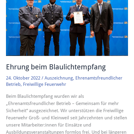
Blaulichtempfang
Ehrung beim Blaulichtempfang
24. Oktober 2022
/
Auszeichnung
,
Ehrenamtsfreundlicher
Betrieb
,
Freiwillige Feuerwehr
Beim Blaulichtempfang wurden wir als
„Ehrenamtsfreundlicher Betrieb – Gemeinsam für mehr
Sicherheit“ ausgezeichnet. Wir unterstützen die Freiwillige
Feuerwehr Groß- und Kleinweil seit Jahrzehnten und stellen
unsere Mitarbeiter:innen für Einsätze und
Ausbildungsveranstaltungen formlos frei. Und bei längeren