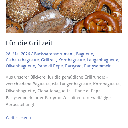
Für die Grillzeit
28. Mai 2026
/
Backwarensortiment
,
Baguette
,
Ciabattabaguette
,
Grillzeit
,
Kornbaguette
,
Laugenbaguette
,
Olivenbaguette
,
Pane di Pepe
,
Partyrad
,
Partysemmeln
Aus unserer Bäckerei für die gemütliche Grillrunde: –
verschiedene Baguette, wie Laugenbaguette, Kornbaguette,
Olivenbaguette, Ciabattabaguette – Pane di Pepe –
Partysemmeln oder Partyrad Wir bitten um zweitägige
Vorbestellung!
Weiterlesen »