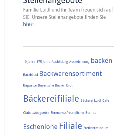
Stellenangebote
Familie Luidl und ihr Team freuen sich auf
SIE! Unsere Stellenangebote finden Sie
hier
!
backen
10 Jahre
175 Jahre
Ausbildung
Auszeichnung
Backwarensortiment
Backhäusl
Baguette
Bayerische Bäcker
Brot
Bäckereifiliale
Bäckerei Luidl
Cafe
Ciabattabaguette
Ehrenamtsfreundlicher Betrieb
Filiale
Eschenlohe
Freilichtmuseum