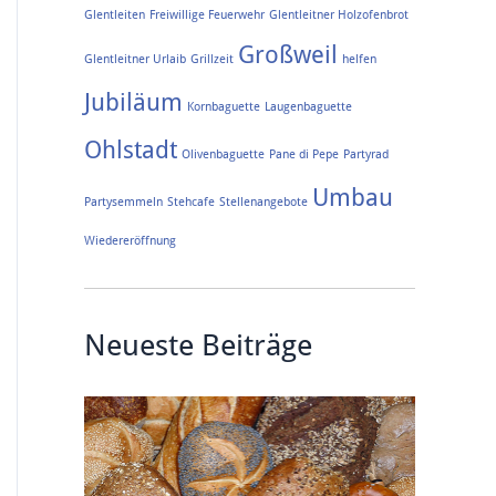
Glentleiten
Freiwillige Feuerwehr
Glentleitner Holzofenbrot
Großweil
Glentleitner Urlaib
Grillzeit
helfen
Jubiläum
Kornbaguette
Laugenbaguette
Ohlstadt
Olivenbaguette
Pane di Pepe
Partyrad
Umbau
Partysemmeln
Stehcafe
Stellenangebote
Wiedereröffnung
Neueste Beiträge