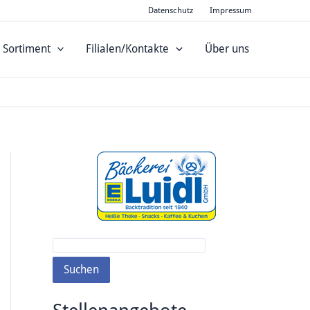
S
Datenschutz
Impressum
u
Sortiment
Filialen/Kontakte
Über uns
c
h
e
n
Suchen