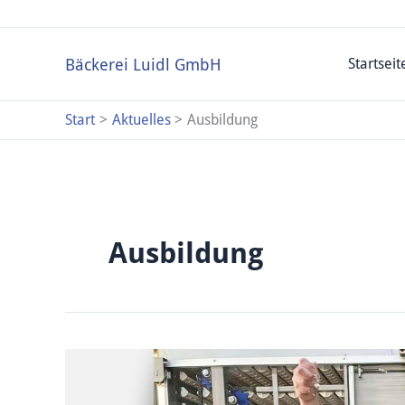
Zum
Inhalt
springen
Bäckerei Luidl GmbH
Startseit
Start
Aktuelles
Ausbildung
Ausbildung
Stellenangebote