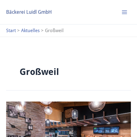
Zum
S
Inhalt
Bäckerei Luidl GmbH
u
springen
c
Start
Aktuelles
Großweil
h
e
n
Großweil
Unser
Umbau
ist
geschafft!