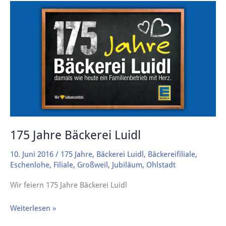
175
Jahre
Bäckerei
Luidl
175 Jahre Bäckerei Luidl
10. Juni 2016
/
175 Jahre
,
Bäckerei Luidl
,
Bäckereifiliale
,
Eschenlohe
,
Filiale
,
Großweil
,
Jubiläum
,
Ohlstadt
Wir feiern 175 Jahre Bäckerei Luidl
Weiterlesen »