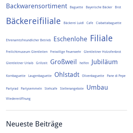
Backwarensortiment
Baguette
Bayerische Bäcker
Brot
Bäckereifiliale
Bäckerei Luidl
Cafe
Ciabattabaguette
Filiale
Eschenlohe
Ehrenamtsfreundlicher Betrieb
Freilichtmuseum Glentleiten
Freiwillige Feuerwehr
Glentleitner Holzofenbrot
Großweil
Jubiläum
Glentleitner Urlaib
Grillzeit
helfen
Ohlstadt
Kornbaguette
Laugenbaguette
Olivenbaguette
Pane di Pepe
Umbau
Partyrad
Partysemmeln
Stehcafe
Stellenangebote
Wiedereröffnung
Neueste Beiträge